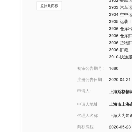
3902-驳船
监控此商标
3903-汽车
3904-空中
3905-运
3906-仓库
3906-仓库
3906-货物
3906-贮藏
,
3910-快
初审公告期号
1680
注册公告日期
2020-04-21
申请人
上海斯格物
申请人地址
上海市上海市***
代理人名称
上海大为知
商标流程
2020-05-23