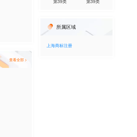
第
39
类
第
39
类
所属区域
上海
商标注册
查看全部 >