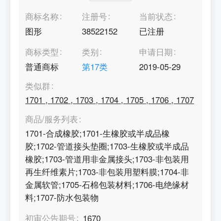
商标名称
注册号
当前状态
图形
38522152
已注册
商标类型
类别
申请日期
普通商标
第
17
类
2019-05-29
类似群
1701
,
1702
,
1703
,
1704
,
1705
,
1706
,
1707
商品/服务列表
1701-合成橡胶;1701-生橡胶或半成品橡
胶;1702-管道接头垫圈;1703-生橡胶或半成品
橡胶;1703-管道用非金属接头;1703-非包装用
再生纤维素片;1703-非包装用塑料膜;1704-非
金属软管;1705-石棉包装材料;1706-电绝缘材
料;1707-防水包装物
初审公告期号
1670