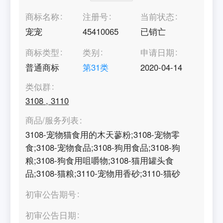
商标名称
注册号
当前状态
宠宠
45410065
已销亡
商标类型
类别
申请日期
普通商标
第
31
类
2020-04-14
类似群
3108
,
3110
商品/服务列表
3108-宠物猫食用的木天蓼粉;3108-宠物零
食;3108-宠物食品;3108-狗用食品;3108-狗
粮;3108-狗食用咀嚼物;3108-猫用罐头食
品;3108-猫粮;3110-宠物用香砂;3110-猫砂
初审公告期号
初审公告日期