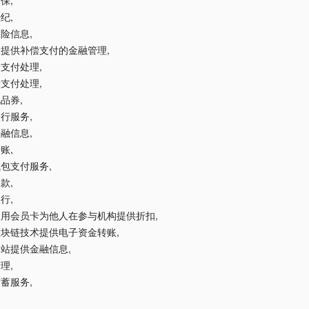
承保
,
经纪
,
保险信息
,
他人提供补偿支付的金融管理
,
用卡支付处理
,
记卡支付处理
,
礼品券
,
银行服务
,
金融信息
,
转账
,
子钱包支付服务
,
收款
,
银行
,
过使用会员卡为他人在参与机构提供折扣
,
过区块链技术提供电子资金转账
,
过网站提供金融信息
,
管理
,
储蓄服务
,