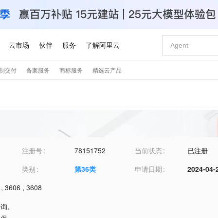
注册号
78151752
当前状态
已注册
类别
第
36
类
申请日期
2024-04-
,
3606
,
3608
咨询
,