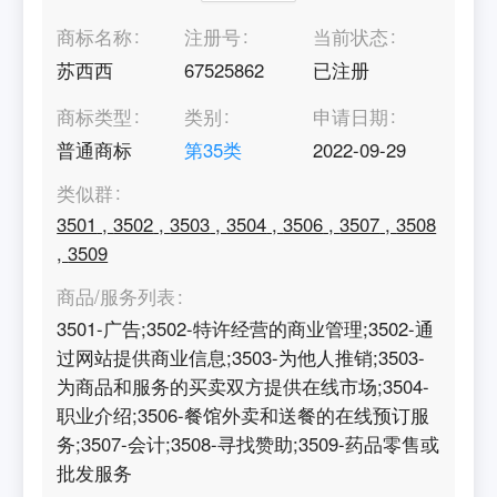
商标名称
注册号
当前状态
苏西西
67525862
已注册
商标类型
类别
申请日期
普通商标
第
35
类
2022-09-29
类似群
3501
,
3502
,
3503
,
3504
,
3506
,
3507
,
3508
,
3509
商品/服务列表
3501-广告;3502-特许经营的商业管理;3502-通
过网站提供商业信息;3503-为他人推销;3503-
为商品和服务的买卖双方提供在线市场;3504-
职业介绍;3506-餐馆外卖和送餐的在线预订服
务;3507-会计;3508-寻找赞助;3509-药品零售或
批发服务