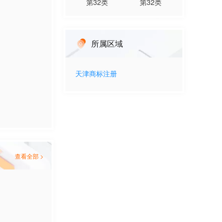
第
32
类
第
32
类
所属区域
天津
商标注册
查看全部 >