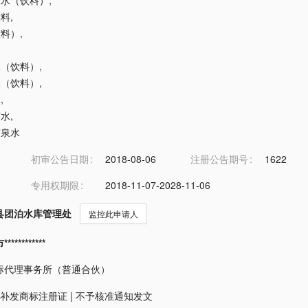
汁冰水（饮料）
,
饮料
,
饮料）
,
泉水（饮料）
,
净水（饮料）
,
水
,
矿水
,
矿泉水
初审公告日期
2018-08-06
注册公告期号
1622
专用权期限
2018-11-07-2028-11-06
县团泊水库管理处
监控此申请人
*********
标代理事务所（普通合伙）
补发商标注册证
|
不予核准通知发文