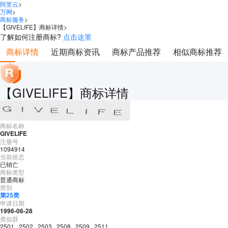
阿里云
>
万网
>
商标服务
>
【
GIVELIFE
】商标详情
>
了解如何注册商标?
点击这里
商标详情
近期商标资讯
商标产品推荐
相似商标推荐
【GIVELIFE】商标详情
商标名称
GIVELIFE
注册号
1094914
当前状态
已销亡
商标类型
普通商标
类别
第
25
类
申请日期
1996-06-28
类似群
2501
,
2502
,
2503
,
2508
,
2509
,
2511