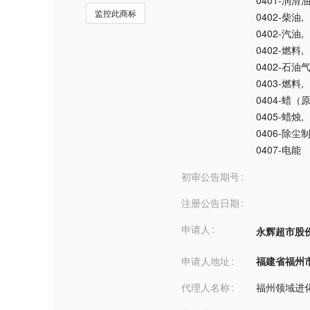
0401-润滑
监控此商标
0402-柴油
,
0402-汽油
,
0402-燃料
,
0402-石油
0403-燃料
,
0404-蜡（
0405-蜡烛
,
0406-除尘
0407-电能
初审公告期号
注册公告日期
申请人
永辉超市股
申请人地址
福建省福州市***
代理人名称
福州领域进