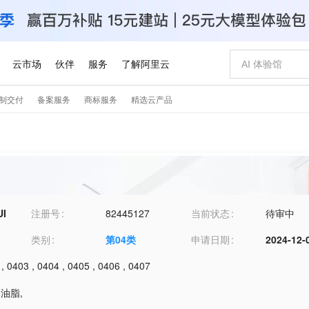
UI
注册号
82445127
当前状态
待审中
类别
第
04
类
申请日期
2024-12-
,
0403
,
0404
,
0405
,
0406
,
0407
用油脂
,