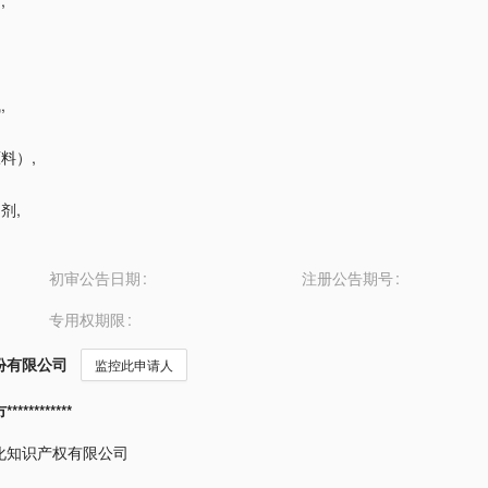
油
,
气
,
原料）
,
制剂
,
初审公告日期
注册公告期号
专用权期限
份有限公司
监控此申请人
*********
化知识产权有限公司