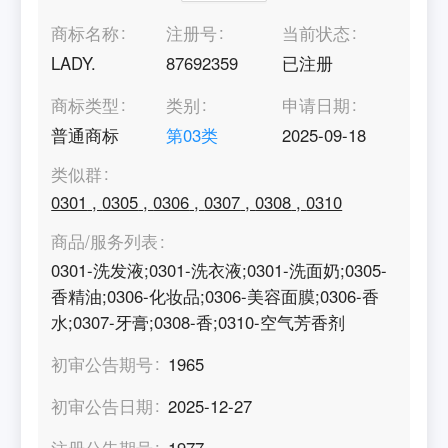
商标名称
注册号
当前状态
LADY.
87692359
已注册
商标类型
类别
申请日期
普通商标
第
03
类
2025-09-18
类似群
0301
,
0305
,
0306
,
0307
,
0308
,
0310
商品/服务列表
0301-洗发液;0301-洗衣液;0301-洗面奶;0305-
香精油;0306-化妆品;0306-美容面膜;0306-香
水;0307-牙膏;0308-香;0310-空气芳香剂
初审公告期号
1965
初审公告日期
2025-12-27
注册公告期号
1977