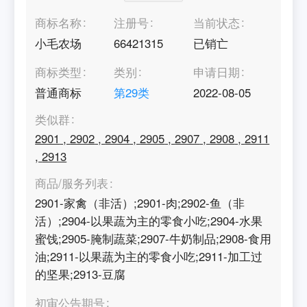
商标名称
注册号
当前状态
小毛农场
66421315
已销亡
商标类型
类别
申请日期
普通商标
第
29
类
2022-08-05
类似群
2901
,
2902
,
2904
,
2905
,
2907
,
2908
,
2911
,
2913
商品/服务列表
2901-家禽（非活）;2901-肉;2902-鱼（非
活）;2904-以果蔬为主的零食小吃;2904-水果
蜜饯;2905-腌制蔬菜;2907-牛奶制品;2908-食用
油;2911-以果蔬为主的零食小吃;2911-加工过
的坚果;2913-豆腐
初审公告期号