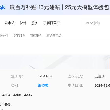
注册号
82341678
当前状态
已注册
类别
第
43
类
申请日期
2024-12-
,
4304
,
4305
,
4306
餐厅服务
,