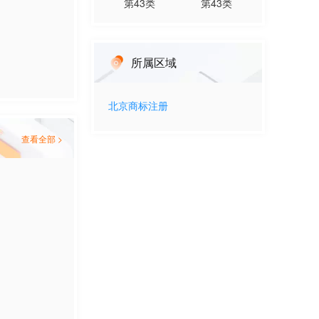
第
43
类
第
43
类
所属区域
北京
商标注册
查看全部 >