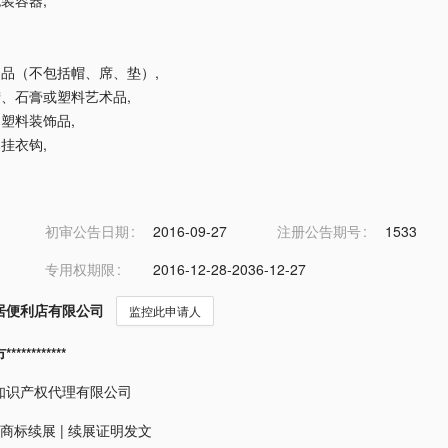
包装容器
,
编制品（不包括帽、席、垫）
,
、蜡、石膏或塑料艺术品
,
品用塑料装饰品
,
属挂衣钩
,
钩
初审公告日期
2016-09-27
注册公告期号
1533
专用权期限
2016-12-28-2036-12-27
居便利店有限公司
监控此申请人
*********
知识产权代理有限公司
商标续展
|
续展证明发文