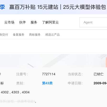
华
注册号
7727114
当前状态
已销亡
商标
类别
第
43
类
申请日期
2009-09
,
4302
,
4303
,
4304
1-住所(旅馆、供膳寄宿处)
,