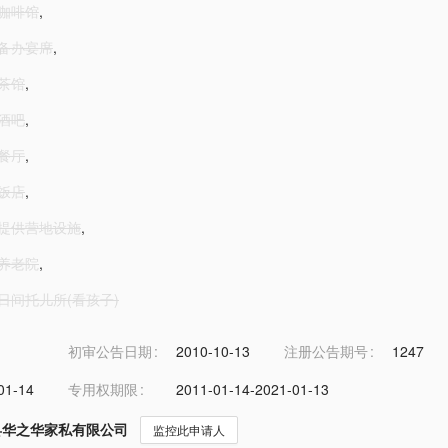
-咖啡馆
,
1-备办宴席
,
-茶馆
,
-酒吧
,
-餐厅
,
-饭店
,
2-提供营地设施
,
-养老院
,
4-日间托儿所(看孩子)
初审公告日期
2010-10-13
注册公告期号
1247
01-14
专用权期限
2011-01-14-2021-01-13
县华之华家私有限公司
监控此申请人