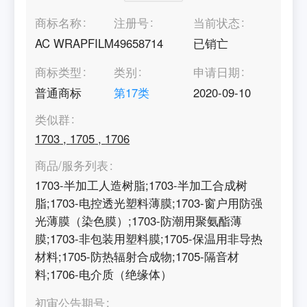
商标名称
注册号
当前状态
AC WRAPFILM
49658714
已销亡
商标类型
类别
申请日期
普通商标
第
17
类
2020-09-10
类似群
1703
,
1705
,
1706
商品/服务列表
1703-半加工人造树脂;1703-半加工合成树
脂;1703-电控透光塑料薄膜;1703-窗户用防强
光薄膜（染色膜）;1703-防潮用聚氨酯薄
膜;1703-非包装用塑料膜;1705-保温用非导热
材料;1705-防热辐射合成物;1705-隔音材
料;1706-电介质（绝缘体）
初审公告期号