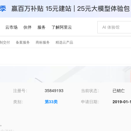
注册号
35849193
当前状态
已销亡
类别
第
33
类
申请日期
2019-01-
酒
,