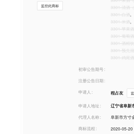
3301-果
监控此商标
3301-清
3301-白酒
,
3301-米酒
,
3301-苹果
3301-葡萄
3301-酒
3301-预
3301-鸡尾
初审公告期号
注册公告日期
申请人
程占友
申请人地址
辽宁省阜新市***
代理人名称
阜新市方寸
商标流程
2020-05-20