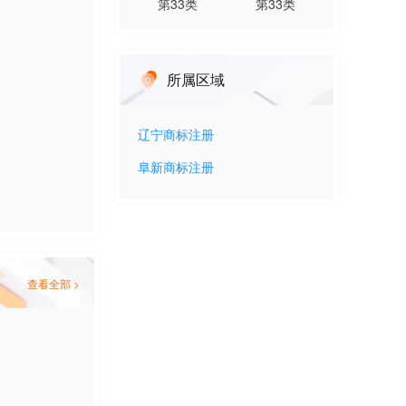
第
33
类
第
33
类
所属区域
辽宁
商标注册
阜新
商标注册
查看全部 >