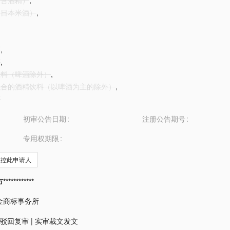
酒（含酒精）
,
酒（日本米酒）
,
酒
,
酒
,
精饮料（啤酒除外）
,
先混合的酒精饮料（以啤酒为主的除外）
,
酒
初审公告日期
注册公告期号
专用权期限
监控此申请人
*********
金商标事务所
驳回复审
|
实审裁文发文