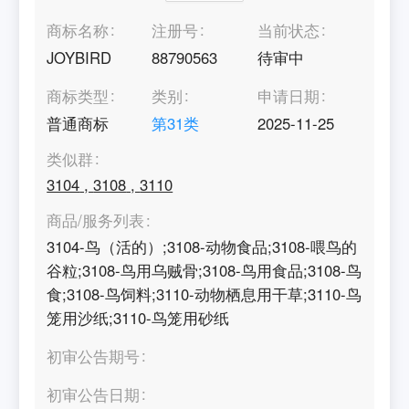
商标名称
注册号
当前状态
JOYBIRD
88790563
待审中
商标类型
类别
申请日期
普通商标
第
31
类
2025-11-25
类似群
3104
,
3108
,
3110
商品/服务列表
3104-鸟（活的）;3108-动物食品;3108-喂鸟的
谷粒;3108-鸟用乌贼骨;3108-鸟用食品;3108-鸟
食;3108-鸟饲料;3110-动物栖息用干草;3110-鸟
笼用沙纸;3110-鸟笼用砂纸
初审公告期号
初审公告日期