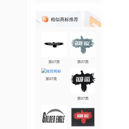
相似商标推荐
第
07
类
第
07
类
第
07
类
第
07
类