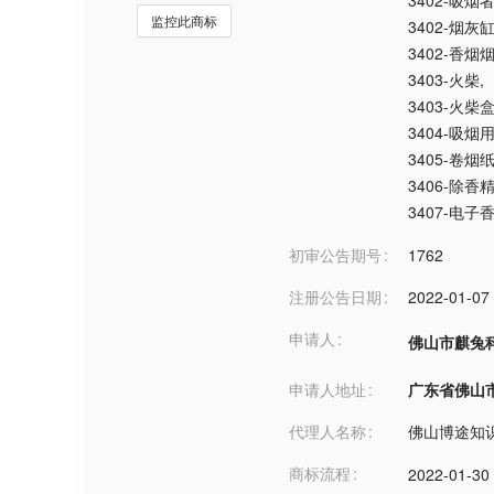
3402-吸
监控此商标
3402-烟灰
3402-香烟
3403-火柴
,
3403-火柴
3404-吸烟
3405-卷烟
3406-除
3407-电子
初审公告期号
1762
注册公告日期
2022-01-07
申请人
佛山市麒兔
申请人地址
广东省佛山市***
代理人名称
佛山博途知
商标流程
2022-01-30