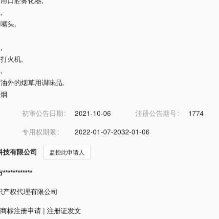
烟者用口腔雾化器
,
缸
,
烟嘴头
,
盒
,
用打火机
,
纸
,
香精油外的烟草用调味品
,
香烟
初审公告日期
2021-10-06
注册公告期号
1774
专用权期限
2022-01-07-2032-01-06
科技有限公司
监控此申请人
*********
识产权代理有限公司
商标注册申请
|
注册证发文