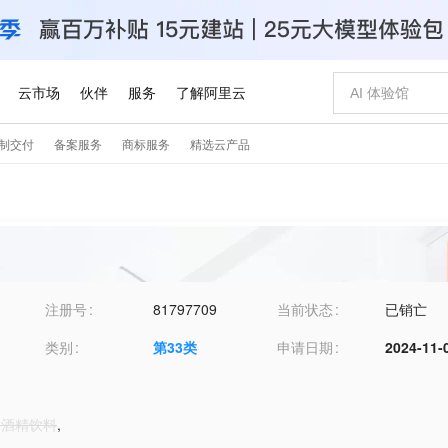
注册号
81797709
当前状态
已销亡
类别
第
33
类
申请日期
2024-11-
水果酒精饮料
,