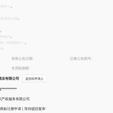
（饮料）
,
谷物蒸馏的白酒
,
酒
,
饮料原汁
,
精饮料（啤酒除外）
,
酒精
初审公告日期
注册公告期号
专用权期限
酒业有限公司
监控此申请人
*********
识产权服务有限公司
商标注册申请
|
等待驳回复审