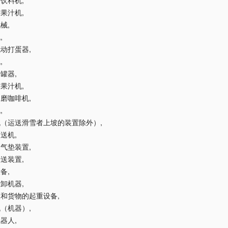
制饮料机
,
榨果汁机
,
机械
,
机
,
用电动打蛋器
,
机
,
开罐器
,
榨果汁机
,
手动磨咖啡机
,
机
,
降机（运送滑雪者上坡的装置除外）
,
输送机
,
运用气垫装置
,
传送装置
,
设备
,
装卸机器
,
输人和货物的起重设备
,
输机（机器）
,
机器人
,