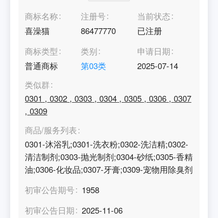
商标名称
注册号
当前状态
喜澡猫
86477770
已注册
商标类型
类别
申请日期
普通商标
第
03
类
2025-07-14
类似群
0301
,
0302
,
0303
,
0304
,
0305
,
0306
,
0307
,
0309
商品/服务列表
0301-沐浴乳;0301-洗衣粉;0302-洗洁精;0302-
清洁制剂;0303-抛光制剂;0304-砂纸;0305-香精
油;0306-化妆品;0307-牙膏;0309-宠物用除臭剂
初审公告期号
1958
初审公告日期
2025-11-06