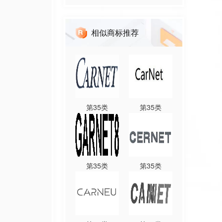
相似商标推荐
第
35
类
第
35
类
第
35
类
第
35
类