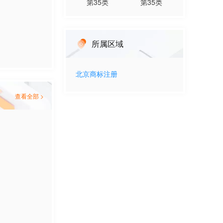
第
35
类
第
35
类
所属区域
北京
商标注册
查看全部 >