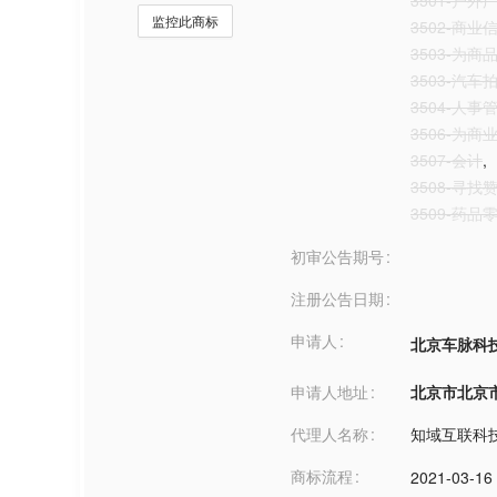
3501-户外
监控此商标
3502-商业
3503-为
3503-汽车
3504-人事
3506-为
3507-会计
,
3508-寻找
3509-药
初审公告期号
注册公告日期
申请人
北京车脉科
申请人地址
北京市北京市***
代理人名称
知域互联科
商标流程
2021-03-16