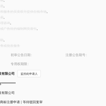
广告
,
信息
,
商品和服务的买卖双方提供在线市场
,
拍卖
,
管理咨询
,
商业或广告目的编制网页索引
,
赞助
,
品零售或批发服务
初审公告日期
注册公告期号
专用权期限
技有限公司
监控此申请人
*********
技有限公司
商标注册申请
|
等待驳回复审