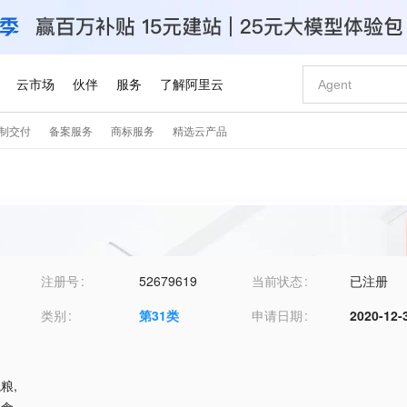
注册号
52679619
当前状态
已注册
类别
第
31
类
申请日期
2020-12-
兔粮
,