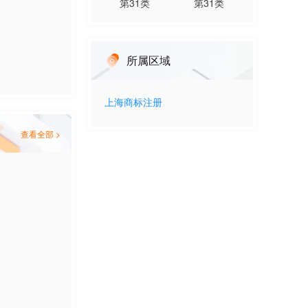
第
31
类
第
31
类
所属区域
上海
商标注册
查看全部 >