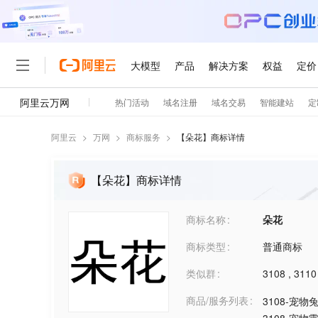
阿里云
>
万网
>
商标服务
>
【
朵花
】商标详情
【朵花】商标详情
商标名称
朵花
商标类型
普通商标
类似群
3108
,
3110
商品/服务列表
3108-宠物