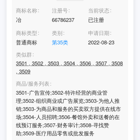
商标名称
注册号
当前状态
冶
66786237
已注册
商标类型
类别
申请日期
普通商标
第
35
类
2022-08-23
类似群
3501
,
3502
,
3503
,
3504
,
3506
,
3507
,
3508
,
3509
商品/服务列表
3501-广告宣传;3502-特许经营的商业管
理;3502-组织商业或广告展览;3503-为他人推
销;3503-为商品和服务的买卖双方提供在线市
场;3504-人员招聘;3506-餐馆外卖和送餐的在
线预订服务;3507-财务审计;3508-寻找赞
助;3509-医疗用品零售或批发服务