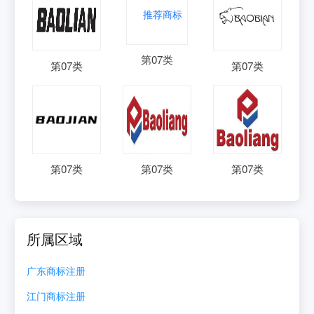
第
07
类
第
07
类
第
07
类
第
07
类
第
07
类
第
07
类
所属区域
广东
商标注册
江门
商标注册