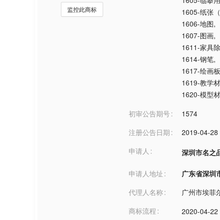
1605-临摹
监控此商标
1605-纸张
1606-地图
,
1607-图画
,
1611-家
1614-钢笔
,
1617-绘画
1619-教
1620-模型
初审公告期号
1574
注册公告日期
2019-04-28
申请人
深圳市名之
申请人地址
广东省深圳市***
代理人名称
广州市埃菲
商标流程
2020-04-22