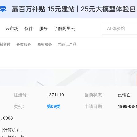
注册号
1371110
当前状态
已销亡
类别
第
09
类
申请日期
1998-08-
,
0908
器（计算机）
,