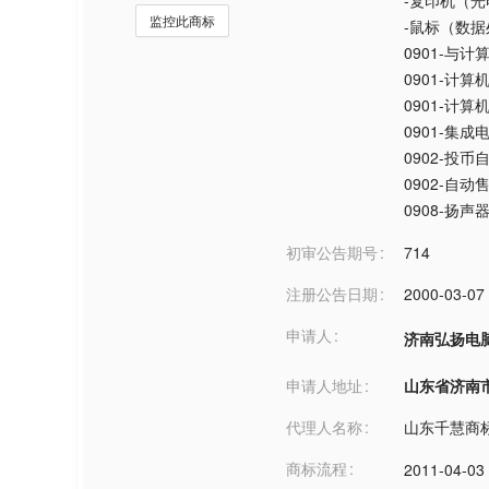
-复印机（
监控此商标
-鼠标（数
0901-与
0901-计算
0901-计
0901-集成
0902-投
0902-自动
0908-扬声
初审公告期号
714
注册公告日期
2000-03-07
申请人
济南弘扬电
申请人地址
山东省济南市***
代理人名称
山东千慧商
商标流程
2011-04-03