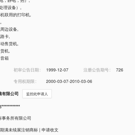
光电，静电，热）
,
据处理设备）
,
计算机联用的打印机
,
机
,
算机周边设备
,
电路卡
,
币自动售货机
,
售货机
,
器音箱
初审公告日期
1999-12-07
注册公告期号
726
专用权期限
2000-03-07-2010-03-06
脑有限公司
监控此申请人
*********
标事务所有限公司
期满未续展注销商标
|
申请收文