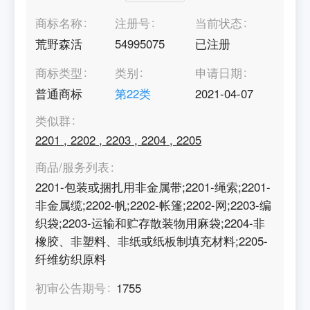
商标名称
注册号
当前状态
荒野森活
54995075
已注册
商标类型
类别
申请日期
普通商标
第
22
类
2021-04-07
类似群
2201
,
2202
,
2203
,
2204
,
2205
商品/服务列表
2201-包装或捆扎用非金属带;2201-绳索;2201-
非金属缆;2202-帆;2202-帐篷;2202-网;2203-编
织袋;2203-运输和贮存散装物用麻袋;2204-非
橡胶、非塑料、非纸或纸板制填充材料;2205-
纤维纺织原料
初审公告期号
1755