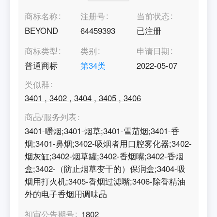
商标名称
注册号
当前状态
BEYOND
64459393
已注册
商标类型
类别
申请日期
普通商标
第
34
类
2022-05-07
类似群
3401
,
3402
,
3404
,
3405
,
3406
商品/服务列表
3401-嚼烟;3401-烟草;3401-雪茄烟;3401-香
烟;3401-鼻烟;3402-吸烟者用口腔雾化器;3402-
烟灰缸;3402-烟草罐;3402-香烟嘴;3402-香烟
盒;3402-（防止烟草变干的）保润盒;3404-吸
烟用打火机;3405-香烟过滤嘴;3406-除香精油
外的电子香烟用调味品
初审公告期号
1802