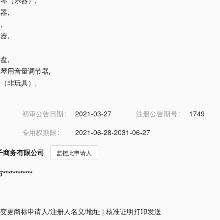
簧口琴（乐器）
,
乐器
,
琴
,
乐器
,
键盘
,
械钢琴用音量调节器
,
乐盒（非玩具）
,
初审公告日期
2021-03-27
注册公告期号
1749
专用权期限
2021-06-28-2031-06-27
子商务有限公司
监控此申请人
*********
变更商标申请人/注册人名义/地址
|
核准证明打印发送