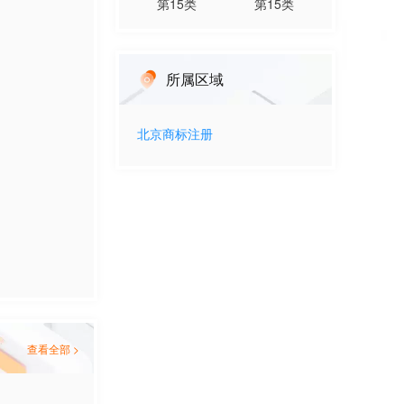
第
15
类
第
15
类
所属区域
北京
商标注册
查看全部 >