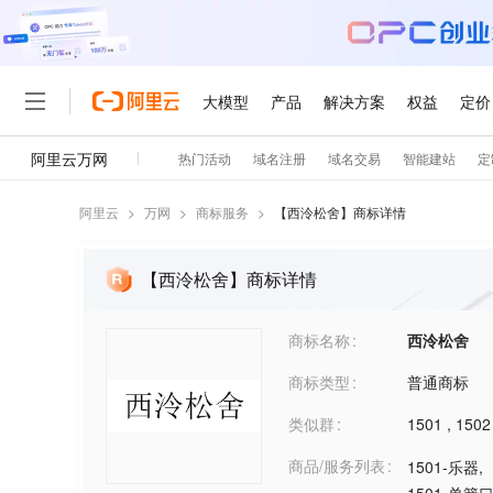
阿里云
>
万网
>
商标服务
>
【
西泠松舍
】商标详情
【西泠松舍】商标详情
商标名称
西泠松舍
商标类型
普通商标
类似群
1501
,
1502
商品/服务列表
1501-乐器
,