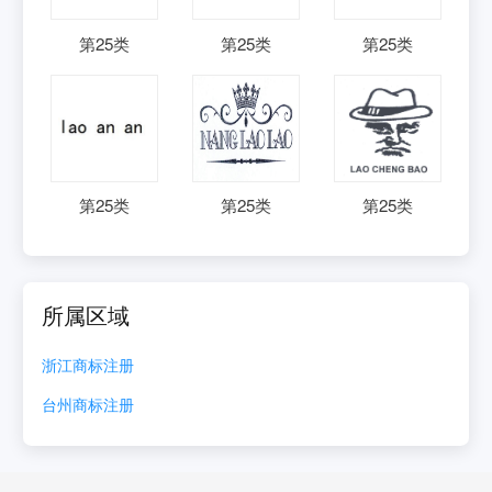
第
25
类
第
25
类
第
25
类
第
25
类
第
25
类
第
25
类
所属区域
浙江
商标注册
台州
商标注册