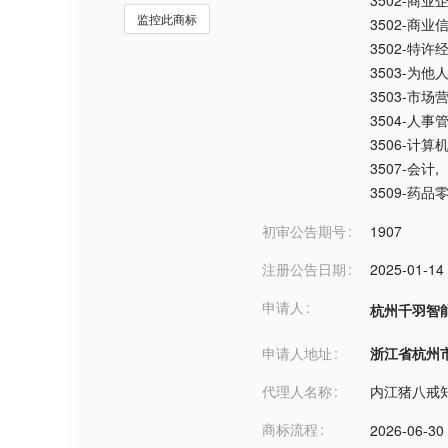
3502-商
监控此商标
3502-商业
3502-特
3503-为他
3503-市场
3504-人事
3506-计
3507-会计
,
3509-药
初审公告期号
1907
注册公告日期
2025-01-14
申请人
杭州千羽智
申请人地址
浙江省杭州市***
代理人名称
内江猪八戒
商标流程
2026-06-30