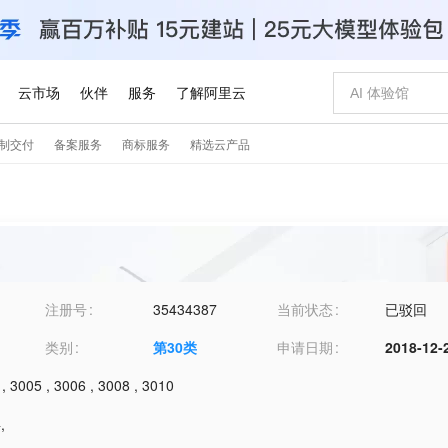
注册号
35434387
当前状态
已驳回
类别
第
30
类
申请日期
2018-12-
,
3005
,
3006
,
3008
,
3010
料
,