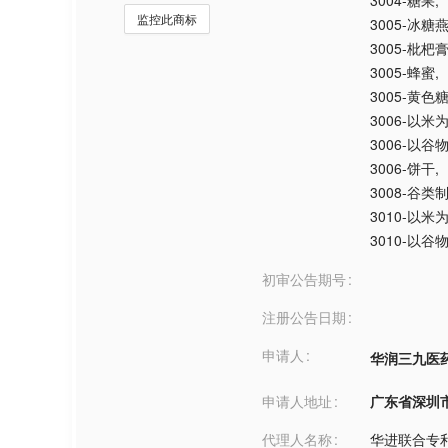
3004-糖果
,
监控此商标
3005-冰糖
3005-枇杷
3005-蜂蜜
,
3005-黄色
3006-以
3006-以
3006-饼干
,
3008-谷类
3010-以
3010-以
初审公告期号
注册公告日期
申请人
华润三九医
申请人地址
广东省深圳市***
代理人名称
华进联合专