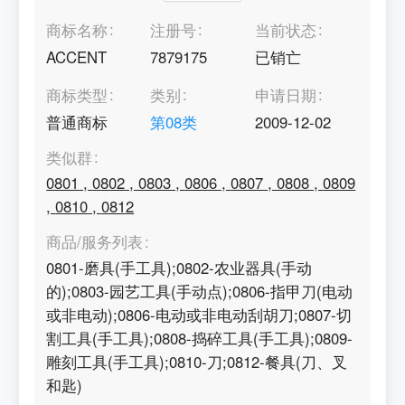
商标名称
注册号
当前状态
ACCENT
7879175
已销亡
商标类型
类别
申请日期
普通商标
第
08
类
2009-12-02
类似群
0801
,
0802
,
0803
,
0806
,
0807
,
0808
,
0809
,
0810
,
0812
商品/服务列表
0801-磨具(手工具);0802-农业器具(手动
的);0803-园艺工具(手动点);0806-指甲刀(电动
或非电动);0806-电动或非电动刮胡刀;0807-切
割工具(手工具);0808-捣碎工具(手工具);0809-
雕刻工具(手工具);0810-刀;0812-餐具(刀、叉
和匙)