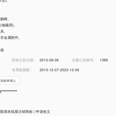
床垫)
,
式躺椅
,
罩(储藏用)
,
家具
,
具用非金属附件
,
睡袋
初审公告日期
2013-09-06
注册公告期号
1386
专用权期限
2013-12-07-2023-12-06
监控此申请人
*********
期满未续展注销商标
|
申请收文