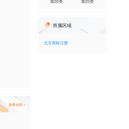
第
20
类
第
20
类
所属区域
北京
商标注册
查看全部 >