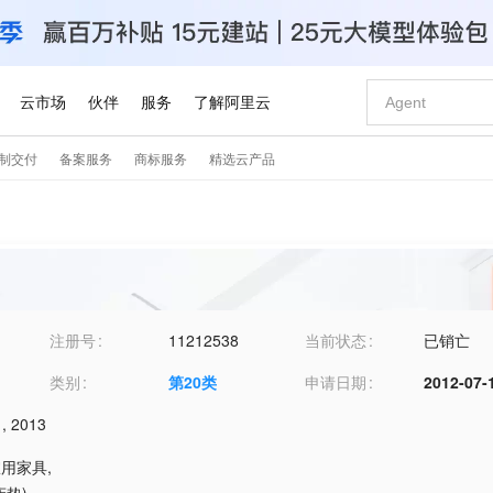
注册号
11212538
当前状态
已销亡
类别
第
20
类
申请日期
2012-07-
,
2013
室用家具
,