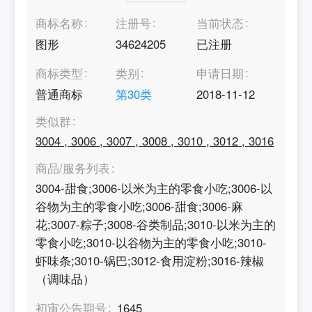
商标名称
注册号
当前状态
图形
34624205
已注册
商标类型
类别
申请日期
普通商标
第
30
类
2018-11-12
类似群
3004
,
3006
,
3007
,
3008
,
3010
,
3012
,
3016
商品/服务列表
3004-甜食;3006-以米为主的零食小吃;3006-以
谷物为主的零食小吃;3006-甜食;3006-麻
花;3007-粽子;3008-谷类制品;3010-以米为主的
零食小吃;3010-以谷物为主的零食小吃;3010-
虾味条;3010-锅巴;3012-食用淀粉;3016-辣椒
（调味品）
初审公告期号
1645