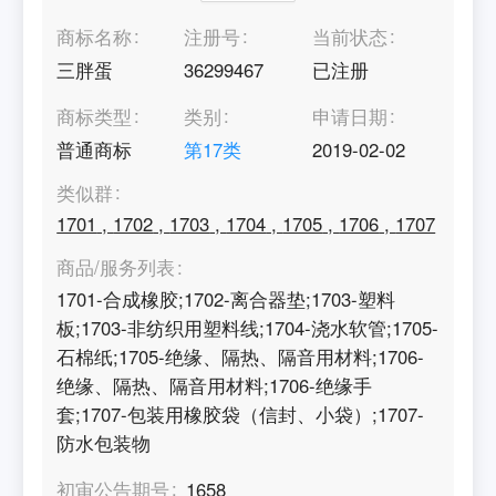
商标名称
注册号
当前状态
三胖蛋
36299467
已注册
商标类型
类别
申请日期
普通商标
第
17
类
2019-02-02
类似群
1701
,
1702
,
1703
,
1704
,
1705
,
1706
,
1707
商品/服务列表
1701-合成橡胶;1702-离合器垫;1703-塑料
板;1703-非纺织用塑料线;1704-浇水软管;1705-
石棉纸;1705-绝缘、隔热、隔音用材料;1706-
绝缘、隔热、隔音用材料;1706-绝缘手
套;1707-包装用橡胶袋（信封、小袋）;1707-
防水包装物
初审公告期号
1658