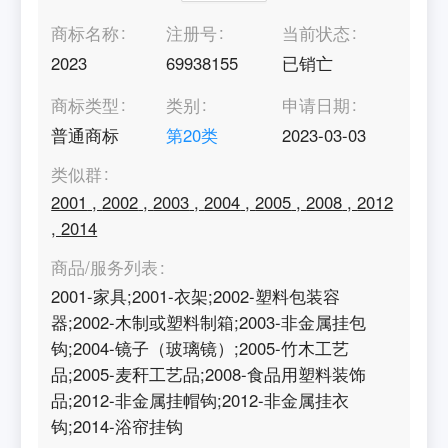
商标名称
注册号
当前状态
2023
69938155
已销亡
商标类型
类别
申请日期
普通商标
第
20
类
2023-03-03
类似群
2001
,
2002
,
2003
,
2004
,
2005
,
2008
,
2012
,
2014
商品/服务列表
2001-家具;2001-衣架;2002-塑料包装容
器;2002-木制或塑料制箱;2003-非金属挂包
钩;2004-镜子（玻璃镜）;2005-竹木工艺
品;2005-麦秆工艺品;2008-食品用塑料装饰
品;2012-非金属挂帽钩;2012-非金属挂衣
钩;2014-浴帘挂钩