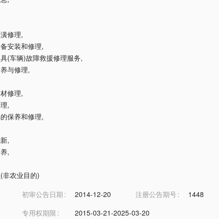
装潢修理
,
热设备安装和修理
,
载工具(车辆)故障救援修理服务
,
机保养与修理
,
器材修理
,
修理
,
险库的保养和修理
,
翻新
,
保养
,
虫(非农业目的)
初审公告日期
2014-12-20
注册公告期号
1448
专用权期限
2015-03-21-2025-03-20