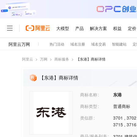
阿里云
>
万网
>
商标服务
>
【
东港
】商标详情
【东港】商标详情
商标名称
东港
商标类型
普通商标
类似群
3701
,
3702
3715
,
3716
商品/服务列表
3701-建筑