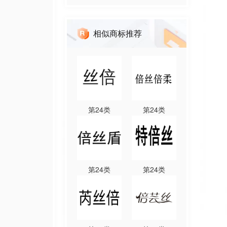
相似商标推荐
第
24
类
第
24
类
第
24
类
第
24
类