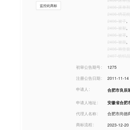
2406-床单(
监控此商标
2406-床单
2406-绣花
2406-被子
,
2406-被絮
,
2406-被罩
,
2406-被面
,
2406-褥垫
2407-纺织
初审公告期号
1275
注册公告日期
2011-11-14
申请人
合肥市良辰
申请人地址
安徽省合肥市***
代理人名称
合肥市尚德
商标流程
2023-12-20