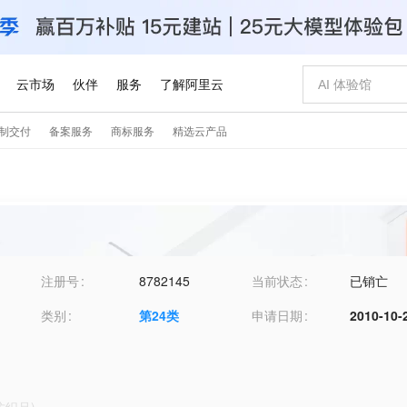
注册号
8782145
当前状态
已销亡
类别
第
24
类
申请日期
2010-10-