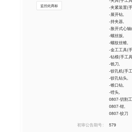
-夹具(手工具
监控此商标
-夹紧装置(
-展开钻
,
-持夹器
,
-胀开式心轴
-螺丝扳
,
-螺纹丝锥
,
-金工工具(
-钻模(手工具
-铣刀
,
-铰孔机(手工
-铰孔钻头
,
-锥口钻
,
-镗头
,
0807-切割
0807-钳
,
0807-铰刀
初审公告期号
579