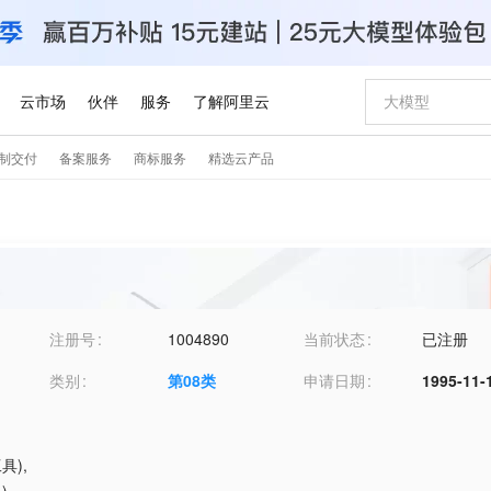
注册号
1004890
当前状态
已注册
类别
第
08
类
申请日期
1995-11-
具)
,