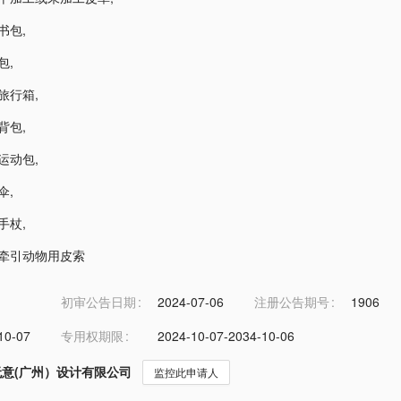
-书包
,
-包
,
-旅行箱
,
-背包
,
-运动包
,
-伞
,
-手杖
,
6-牵引动物用皮索
初审公告日期
2024-07-06
注册公告期号
1906
10-07
专用权期限
2024-10-07-2034-10-06
无意(广州）设计有限公司
监控此申请人