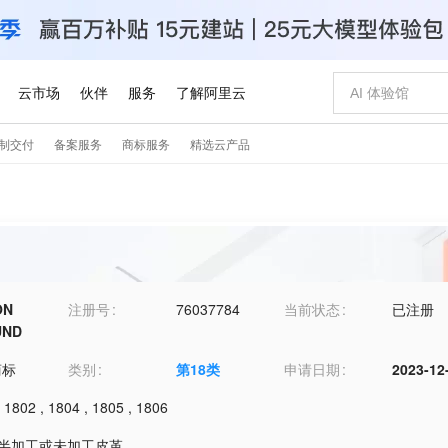
ON
注册号
76037784
当前状态
已注册
UND
商标
类别
第
18
类
申请日期
2023-12
,
1802
,
1804
,
1805
,
1806
1-半加工或未加工皮革
,