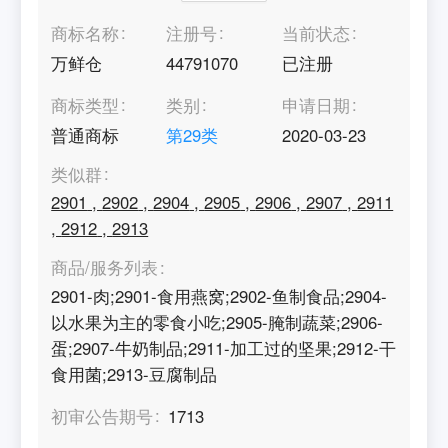
商标名称
注册号
当前状态
万鲜仓
44791070
已注册
商标类型
类别
申请日期
普通商标
第
29
类
2020-03-23
类似群
2901
,
2902
,
2904
,
2905
,
2906
,
2907
,
2911
,
2912
,
2913
商品/服务列表
2901-肉;2901-食用燕窝;2902-鱼制食品;2904-
以水果为主的零食小吃;2905-腌制蔬菜;2906-
蛋;2907-牛奶制品;2911-加工过的坚果;2912-干
食用菌;2913-豆腐制品
初审公告期号
1713