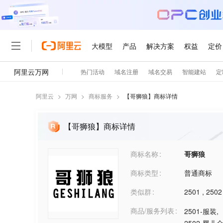
阿里云
>
万网
>
商标服务
>
【
哥狮狼
】商标详情
【哥狮狼】商标详情
商标名称
哥狮狼
商标类型
普通商标
类似群
2501
,
2502
商品/服务列表
2501-服装
,