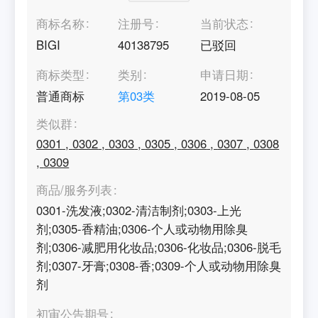
商标名称
注册号
当前状态
BIGI
40138795
已驳回
商标类型
类别
申请日期
普通商标
第
03
类
2019-08-05
类似群
0301
,
0302
,
0303
,
0305
,
0306
,
0307
,
0308
,
0309
商品/服务列表
0301-洗发液;0302-清洁制剂;0303-上光
剂;0305-香精油;0306-个人或动物用除臭
剂;0306-减肥用化妆品;0306-化妆品;0306-脱毛
剂;0307-牙膏;0308-香;0309-个人或动物用除臭
剂
初审公告期号