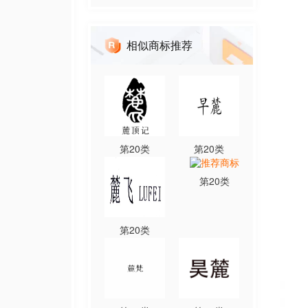
相似商标推荐
第
20
类
第
20
类
第
20
类
第
20
类