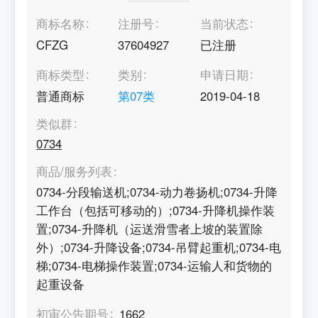
商标名称
注册号
当前状态
CFZG
37604927
已注册
商标类型
类别
申请日期
普通商标
第
07
类
2019-04-18
类似群
0734
商品/服务列表
0734-分段输送机;0734-动力卷扬机;0734-升降
工作台（包括可移动的）;0734-升降机操作装
置;0734-升降机（运送滑雪者上坡的装置除
外）;0734-升降设备;0734-吊臂起重机;0734-电
梯;0734-电梯操作装置;0734-运输人和货物的
起重设备
初审公告期号
1662