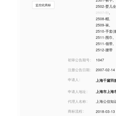
2501-裤子
,
监控此商标
2502-婴儿
2507-鞋
,
2508-帽
,
2509-袜
,
2510-手套(
2511-围巾
,
2511-领带
,
2512-腰带
初审公告期号
1047
注册公告日期
2007-02-14
申请人
上海千黛羽
申请人地址
上海市上海市***
代理人名称
上海公信知
商标流程
2018-03-13