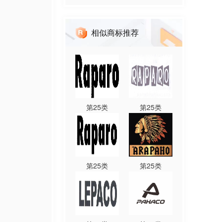
相似商标推荐
第
25
类
第
25
类
第
25
类
第
25
类