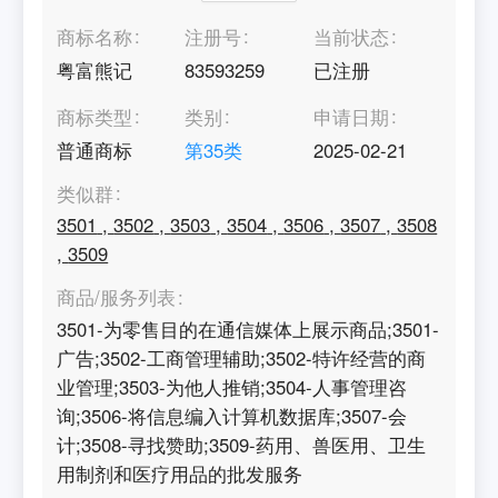
商标名称
注册号
当前状态
粤富熊记
83593259
已注册
商标类型
类别
申请日期
普通商标
第
35
类
2025-02-21
类似群
3501
,
3502
,
3503
,
3504
,
3506
,
3507
,
3508
,
3509
商品/服务列表
3501-为零售目的在通信媒体上展示商品;3501-
广告;3502-工商管理辅助;3502-特许经营的商
业管理;3503-为他人推销;3504-人事管理咨
询;3506-将信息编入计算机数据库;3507-会
计;3508-寻找赞助;3509-药用、兽医用、卫生
用制剂和医疗用品的批发服务