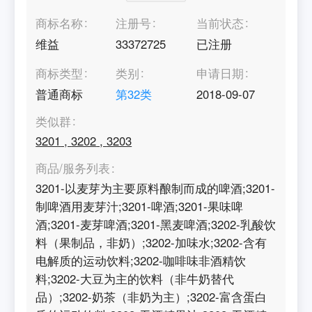
商标名称
注册号
当前状态
维益
33372725
已注册
商标类型
类别
申请日期
普通商标
第
32
类
2018-09-07
类似群
3201
,
3202
,
3203
商品/服务列表
3201-以麦芽为主要原料酿制而成的啤酒;3201-
制啤酒用麦芽汁;3201-啤酒;3201-果味啤
酒;3201-麦芽啤酒;3201-黑麦啤酒;3202-乳酸饮
料（果制品，非奶）;3202-加味水;3202-含有
电解质的运动饮料;3202-咖啡味非酒精饮
料;3202-大豆为主的饮料（非牛奶替代
品）;3202-奶茶（非奶为主）;3202-富含蛋白